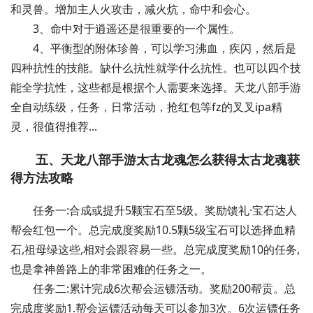
和灵兽。增加主人火攻击，减火炕，命中和会心。
3、命中对于逍遥还是很重要的一个属性。
4、平衡型的附体珍兽，可以学习沸血，疾闪，然后是
四种抗性的技能。缺什么抗性就学什么抗性。也可以四个技
能全学抗性，这些都是根据个人需要来选择。天龙八部手游
全自动练级，任务，日常活动，抢红包等fz的叉叉ipa精
灵，很值得推荐...
五、天龙八部手游太古龙魂怎么获得太古龙魂获
得方法攻略
任务一:合成或提升5颗宝石至5级。奖励馈礼·宝石达人
帮会红包一个。总完成度奖励10.5颗5级宝石可以选择血精
石,祖母绿这些,相对会跟容易一些。总完成度奖励10的任务,
也是拿神兽路上的非常困难的任务之一。
任务二:累计完成6次帮会运镖活动。奖励200帮贡。总
完成度奖励1.帮会运镖活动每天可以参加3次。6次运镖任务