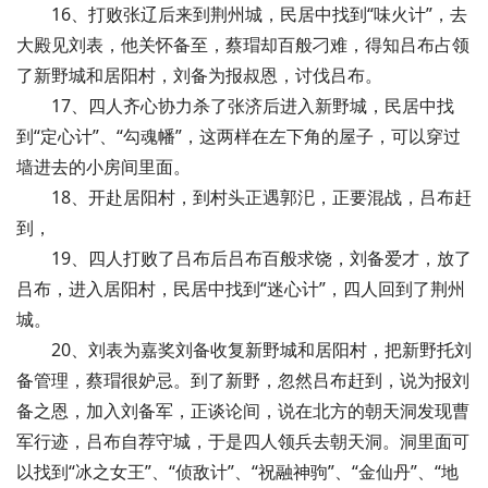
16、打败张辽后来到荆州城，民居中找到“味火计”，去
大殿见刘表，他关怀备至，蔡瑁却百般刁难，得知吕布占领
了新野城和居阳村，刘备为报叔恩，讨伐吕布。
17、四人齐心协力杀了张济后进入新野城，民居中找
到“定心计”、“勾魂幡”，这两样在左下角的屋子，可以穿过
墙进去的小房间里面。
18、开赴居阳村，到村头正遇郭汜，正要混战，吕布赶
到，
19、四人打败了吕布后吕布百般求饶，刘备爱才，放了
吕布，进入居阳村，民居中找到“迷心计”，四人回到了荆州
城。
20、刘表为嘉奖刘备收复新野城和居阳村，把新野托刘
备管理，蔡瑁很妒忌。到了新野，忽然吕布赶到，说为报刘
备之恩，加入刘备军，正谈论间，说在北方的朝天洞发现曹
军行迹，吕布自荐守城，于是四人领兵去朝天洞。洞里面可
以找到“冰之女王”、“侦敌计”、“祝融神驹”、“金仙丹”、“地