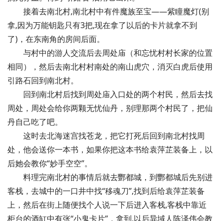
接着去南北村,南北村中有件魔族至宝——紫瞳魔灯(别
拿,因为万能钥匙只有3把,现在拿了以后的卡片就拿不到
了)，在东南角的房间后面。
与村中的游人交流后去周处庙（和忘忧村村长家的位置
相同），然后去南北村村南处的南山虎穴，消灭白虎后使用
引路石回到南北村。
回到南北村后找到周处庙入口处的两个村民，然后去找
周处，周处会给你两颗无忧仙丹，别理那两个村民了，把仙
丹自己吃了吧。
这时去北海迷宫找苍龙，把它打死后回到南北村找周
处，他会送你一本书，如果你把这本书给袁萍芷装备上，以
后她会教你“妙手空空”。
料理完南北村的事情后就去酆都城，到酆都城后先别进
客栈，去城中的一口井中找“移魂刀”,找到后给袁萍芷装备
上，然后在街上随便找个人说一下后进入客栈,客栈中靠近
柜台的酒缸中有张“小鬼卡片”，拿到,以后异域人陈泽伟会教