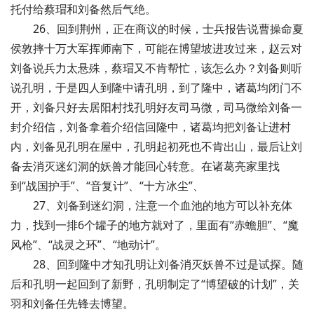
托付给蔡瑁和刘备然后气绝。
26、回到荆州，正在商议的时候，士兵报告说曹操命夏
侯敦摔十万大军挥师南下，可能在博望坡进攻过来，赵云对
刘备说兵力太悬殊，蔡瑁又不肯帮忙，该怎么办？刘备则听
说孔明，于是四人到隆中请孔明，到了隆中，诸葛均闭门不
开，刘备只好去居阳村找孔明好友司马微，司马微给刘备一
封介绍信，刘备拿着介绍信回隆中，诸葛均把刘备让进村
内，刘备见孔明在屋中，孔明起初死也不肯出山，最后让刘
备去消灭迷幻洞的妖兽才能回心转意。在诸葛亮家里找
到“战国护手”、“音复计”、“十方冰尘”、
27、刘备到迷幻洞，注意一个血池的地方可以补充体
力，找到一排6个罐子的地方就对了，里面有“赤蟾胆”、“魔
风枪”、“战灵之环”、“地动计”。
28、回到隆中才知孔明让刘备消灭妖兽不过是试探。随
后和孔明一起回到了新野，孔明制定了“博望破的计划”，关
羽和刘备任先锋去博望。