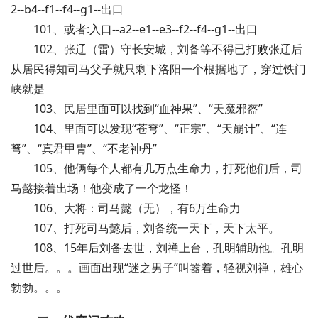
2--b4--f1--f4--g1--出口
101、或者:入口--a2--e1--e3--f2--f4--g1--出口
102、张辽（雷）守长安城，刘备等不得已打败张辽后
从居民得知司马父子就只剩下洛阳一个根据地了，穿过铁门
峡就是
103、民居里面可以找到“血神果”、“天魔邪盔”
104、里面可以发现“苍穹”、“正宗”、“天崩计”、“连
弩”、“真君甲胄”、“不老神丹”
105、他俩每个人都有几万点生命力，打死他们后，司
马懿接着出场！他变成了一个龙怪！
106、大将：司马懿（无），有6万生命力
107、打死司马懿后，刘备统一天下，天下太平。
108、15年后刘备去世，刘禅上台，孔明辅助他。孔明
过世后。。。画面出现“迷之男子”叫嚣着，轻视刘禅，雄心
勃勃。。。