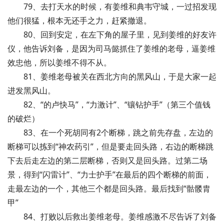
79、去打天水的时候，有姜维和典韦守城，一过招发现
他们很猛，根本无还手之力，赶紧撤退。
80、回到安定，在左下角的屋子里，见到姜维的好友许
仪，他告诉刘备，是因为司马懿抓住了姜维的老母，逼姜维
效忠他，所以姜维不得不从。
81、姜维老母被关在西北方向的黑风山，于是大家一起
进发黑风山。
82、“的卢快马”，“力激计”、“镶钻护手”（第三个值钱
的破烂）
83、在一个死胡同有2个断梯，跳之前先存盘，左边的
断梯可以拣到“神农药引”，但是要走回头路，右边的断梯跳
下去后走左边的第二层断梯，否则又是回头路。过第二场
景，得到“闪雷计”、“力士护手”在最后的四个断梯的前面，
走最左边的一个，其他三个都是回头路。最后找到“骷髅胄
甲”
84、打败以后救出姜维老母。姜维感激不尽告诉了刘备