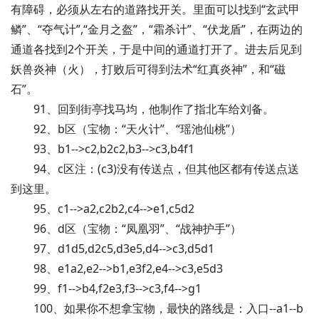
有障碍，必须从左右的道路找开关。里面可以找到“玄武甲
鳞”、“夺气计”,“金月之盔”，“霜杀计”、“伏龙盾”，在两边的
通道各找到2个开关，于是中间的通道打开了。进去后见到
妖兽炎神（火），打败后可得到法术“红真炎神”，和“磁
石”。
91、回到街亭找马均，他制作了指北车给刘备。
92、b区（宝物：“天火计”、“瑶池仙桃”）
93、b1-->c2,b2c2,b3-->c3,b4f1
94、c区注：(c3)没有传送点，但其他区都有传送点送
到这里。
95、c1-->a2,c2b2,c4-->e1,c5d2
96、d区（宝物：“凤凰羽”、“战神护手”）
97、d1d5,d2c5,d3e5,d4-->c3,d5d1
98、e1a2,e2-->b1,e3f2,e4-->c3,e5d3
99、f1-->b4,f2e3,f3-->c3,f4-->g1
100、如果你不想拿宝物，最快的路线是：入口--a1--b