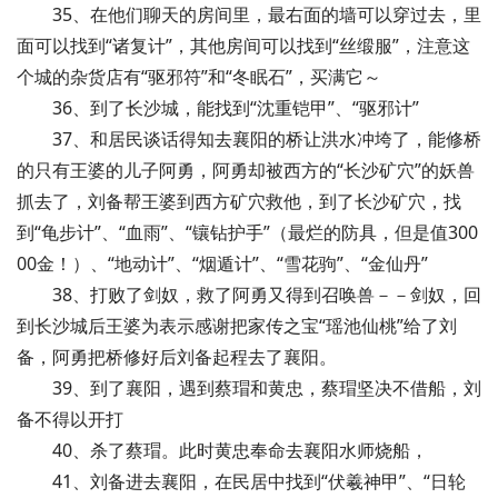
35、在他们聊天的房间里，最右面的墙可以穿过去，里
面可以找到“诸复计”，其他房间可以找到“丝缎服”，注意这
个城的杂货店有“驱邪符”和“冬眠石”，买满它～
36、到了长沙城，能找到“沈重铠甲”、“驱邪计”
37、和居民谈话得知去襄阳的桥让洪水冲垮了，能修桥
的只有王婆的儿子阿勇，阿勇却被西方的“长沙矿穴”的妖兽
抓去了，刘备帮王婆到西方矿穴救他，到了长沙矿穴，找
到“龟步计”、“血雨”、“镶钻护手”（最烂的防具，但是值300
00金！）、“地动计”、“烟遁计”、“雪花驹”、“金仙丹”
38、打败了剑奴，救了阿勇又得到召唤兽－－剑奴，回
到长沙城后王婆为表示感谢把家传之宝“瑶池仙桃”给了刘
备，阿勇把桥修好后刘备起程去了襄阳。
39、到了襄阳，遇到蔡瑁和黄忠，蔡瑁坚决不借船，刘
备不得以开打
40、杀了蔡瑁。此时黄忠奉命去襄阳水师烧船，
41、刘备进去襄阳，在民居中找到“伏羲神甲”、“日轮