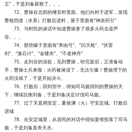
王”，于是刘备获救了。。。
72、曹操在北部的继安村里面。他们向村子进军，发现
曹植挡道（水系）打败后进村，屋子里面有“神农药引”
73、与村民的谈话中知道曹操拿了很多火药去壶芦
谷。。。
74、那些罐子里面有“养由弓”、“闪灭枪”、“伏雷
剑”、“激石计”、“金镂衣”、“不老神丹”
75、走到谷的深处，见到曹操，吵完架后，正准备动
手，曹操士兵来报：火药被淋湿了，无法引爆！曹操埋下的
火药没戏了，于是开始决斗。
76、打败后，回到宫中，得知司马懿得到的曹操的天
下，继续抗衡刘备，于是刘备决定讨伐司马懿。
77、过了关直捣安定，夏侯渊（火）守安定城。打败后
进城
78、在安定城里，从居民的对话中得知姜维投靠了司马
懿，于是刘备直奔天水。