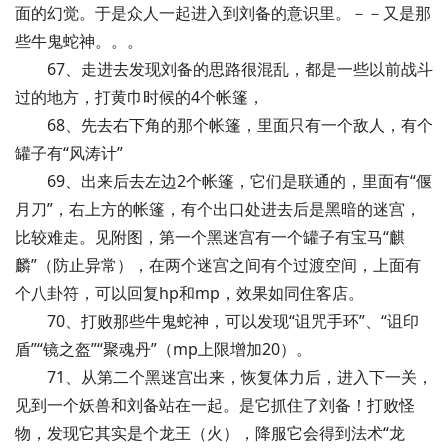
面的幻觉。于是众人一起进入到刘备的意识里。－－又是那
些牛鬼蛇神。。。
67、走进去发现刘备的思路很混乱，都是一些以前战斗
过的地方，打黄巾时候的4个帐篷，
68、先去右下角的那个帐篷，里面只有一个敌人，有个
罐子有“风涛计”
69、出来后去左边2个帐篷，它们是联通的，里面有“偃
月刀”，右上方的帐篷，有个出口处进去后是黑暗的迷宫，
比较难走。见附图，第一个黑迷宫有一个罐子有宝马“麒
麟”（防止异常），在两个迷宫之间有个过渡空间，上面有
个八卦符，可以回复hp和mp，效果如同住客店。
70、打败那些牛鬼蛇神，可以发现“诅咒手环”、“诅印
盾”“镜之盔”“聚魂丹”（mp上限增加20）。
71、从第二个黑迷宫出来，恢复体力后，进入下一关，
见到一个妖兽和刘备站在一起。是它抓住了刘备！打败怪
物，发现它其实是个龙王（火），降服它会得到法术“龙