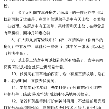
粉。
7、出了无机阁在炼丹房内北面墙上的一排葫芦中可以
找到两颗无忧仙丹，在两间普通弟子居中有天山盐、金鍪和
一些钱币。在厨房中有玉蓝草、茶叶蛋和天山盐，在师父居
有降魔符、回神丹和定心符
8、在大师兄居有些钱币和白衣，在清风居（你自己的
房间）中有发带、草鞋和一些钱币，其中的一张床可以休息
（补满生命）。
9、以上是三清宫中可以找到的所有物品了。宫中有间
药房,可以从柜台处买些青阴君带着。
10、伏魔洞在百草地的西面，途中有座三清坟场，别在
那儿耽误时间，直接去伏魔洞。
11、要想拿到伏魔剑，先要打倒8个分布在8个灯洞中
的护灯兽，练成“降魔符法”后就能轻易地将其搞定。
12、暗器和药品等到打护剑神时再用，不然提前用完后
打护剑神会很困难的。要等到练成剑气术才能去搞护剑神。