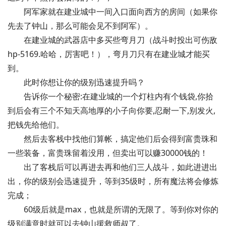
阿军家就在建业城中一间入口面向西方的房间（如果你
先去了钟山，那么可能会见不到阿军）。
在建业城的武器店中多买些弯月刀（战斗时投出可伤敌
hp-5169.哈哈，厉害吧！），弯月刀只有在建业城才能买
到。
此时你想让你的级别迅速提升吗？
告诉你一个秘密:在建业城的一个灯柱内有个钱袋,你拾
到后会有三个不知天高地厚的小子向你要,忍耐一下,别发火,
把钱先给他们。
然后去客栈中找他们算帐，搞定他们后会得到富贵珠和
一些装备，富贵珠留着没用，但卖出可以赚30000钱的！
出了客栈后可以再进去再和他们三人战斗，如此进进出
出，你的级别会迅速提升，等到35级时，所有魔法将会修炼
完成；
60级后就是max，也就是所谓的无限了。等到你对你的
级别满意时就可以去钟山援救师叔了。