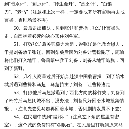
到“暗杀计”、“封冰计”、“转生金丹”、“虚乏计”、“白狼
刀”、“老马”（注意和上次一样，一定要找齐所有宝物再去找
曹操，否则场景不再）
50、最后走出船队，见到张辽和曹操，张辽让曹操先
走，自己抱着必死的决心顶住刘备军。
51、打败张辽后关羽极力劝阻，说张辽是他救命恩人，
于是刘备放了张辽。回到柴桑后因为刘备让曹操跑了，周瑜
将他们打入地牢，鲁肃暗中救了刘备，刘备从地牢逃脱，回
到了新野。
52、几个人商量过后开始奔赴汉中围剿曹操，到了陪水
城后遇到曹操和马超，马超挡主了刘备，让曹操逃走
53、打败他后马超撤退到了西北方向的棉竹关，刘备到
了棉竹后马超闭城不出，没办法，刘备只好回涪水城搜集情
报，（注意先去见马超再回涪水城，否则剧情发展不下去）
54、在民居中找到“驱邪计”（注意左下角的屋里有密
室），这个城的杂货铺有“冬眠石”。在民居里打听到原来马