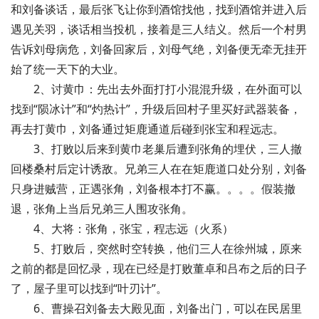
和刘备谈话，最后张飞让你到酒馆找他，找到酒馆并进入后
遇见关羽，谈话相当投机，接着是三人结义。然后一个村男
告诉刘母病危，刘备回家后，刘母气绝，刘备便无牵无挂开
始了统一天下的大业。
2、讨黄巾：先出去外面打打小混混升级，在外面可以
找到“陨冰计”和“灼热计”，升级后回村子里买好武器装备，
再去打黄巾，刘备通过矩鹿通道后碰到张宝和程远志。
3、打败以后来到黄巾老巢后遭到张角的埋伏，三人撤
回楼桑村后定计诱敌。兄弟三人在在矩鹿道口处分别，刘备
只身进贼营，正遇张角，刘备根本打不赢。。。。假装撤
退，张角上当后兄弟三人围攻张角。
4、大将：张角，张宝，程志远（火系）
5、打败后，突然时空转换，他们三人在徐州城，原来
之前的都是回忆录，现在已经是打败董卓和吕布之后的日子
了，屋子里可以找到“叶刃计”。
6、曹操召刘备去大殿见面，刘备出门，可以在民居里