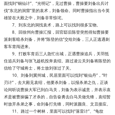
面找到“铜仙计”、“光明记”，见过曹操，曹操要刘备出兵讨
伐“东北的洞窟”里的袁术，刘备领命。同时曹操指出当今英
雄皆在大殿之中，刘备非常惊诧。
7、到东北的洞找袁术，路上可以找到很多宝物。
8、回徐州向曹操汇报，回官邸后陈登突然得知曹操要
派刺客暗杀刘备，并将“陈登的信”交给刘备，三人正逃遇刺
客车胄闯进来。
9、打败车胄后三人急忙出城，正遇曹操追兵，关羽抵
住追兵刘备与张飞趁机投奔袁绍。路过凌云关刘备将陈登的
信给了守城将士，将士放刘张过了关。
10、刘备到冀州城，民居里面可以找到“银仙丹”，“叶
刃计”，去大殿见袁绍，他要杀刘备，以报杀弟之仇，正谈
论间听说曹操大军已到白马关，刘备为表示诚意，并表示袁
术是被曹操骗了才杀的，自告奋勇去白马关做先锋，袁绍暂
时放开杀弟之事，命刘备打先锋，同时派颜良、文丑接应。
11、路过一个树林，里面可以找到“落雷计”、“龟纹