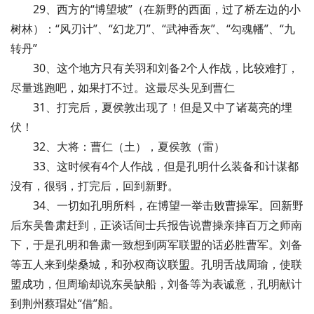
29、西方的“博望坡”（在新野的西面，过了桥左边的小
树林）：“风刃计”、“幻龙刀”、“武神香灰”、“勾魂幡”、“九
转丹”
30、这个地方只有关羽和刘备2个人作战，比较难打，
尽量逃跑吧，如果打不过。这最尽头见到曹仁
31、打完后，夏侯敦出现了！但是又中了诸葛亮的埋
伏！
32、大将：曹仁（土），夏侯敦（雷）
33、这时候有4个人作战，但是孔明什么装备和计谋都
没有，很弱，打完后，回到新野。
34、一切如孔明所料，在博望一举击败曹操军。回新野
后东吴鲁肃赶到，正谈话间士兵报告说曹操亲摔百万之师南
下，于是孔明和鲁肃一致想到两军联盟的话必胜曹军。刘备
等五人来到柴桑城，和孙权商议联盟。孔明舌战周瑜，使联
盟成功，但周瑜却说东吴缺船，刘备等为表诚意，孔明献计
到荆州蔡瑁处“借”船。