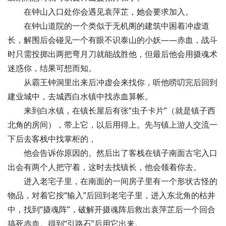
在钟山入口处你会遇见袁萍芷，她会要求加入。
在钟山道院的一个类似于无机阁的建筑中困着冲虚道
长，解围后会碰见一个有眼不识泰山的小妖——赤血，战斗
时只需投掷出两把弯月刀就能战胜他，但最后他会用摄魂术
迷惑你，结果可想而知。
从霸王钟洞里出来后冲虚会来找你，听他唠叨完后回到
建业城中，去城西白水镇中找赤血算帐。
来到白水镇，在镇长屋后有张“虫子卡片”（就是镇子西
北角的房间），带上它，以后用得上。先与镇上游人交流一
下后去客栈中找掌柜的，
他会告诉你原因的。然后出了客栈在镇子南面古宅入口
出会有两个人把守着，这时去找镇长，他会领着你去。
进入老宅子里，在南面的一间房子里有一个形状古怪的
物品，对着它按“输入”后回到老宅子里，进入东北角的枯井
中，找到“摄魂阵”，破解开摄魂阵后救出袁萍芷后一个回合
搞死赤血。得到“引路石”后用它出来。