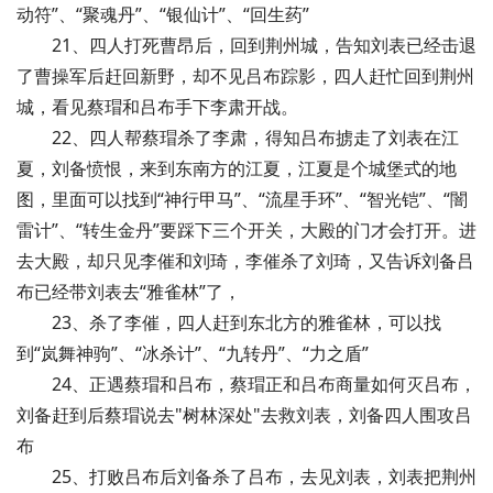
动符”、“聚魂丹”、“银仙计”、“回生药”
21、四人打死曹昂后，回到荆州城，告知刘表已经击退
了曹操军后赶回新野，却不见吕布踪影，四人赶忙回到荆州
城，看见蔡瑁和吕布手下李肃开战。
22、四人帮蔡瑁杀了李肃，得知吕布掳走了刘表在江
夏，刘备愤恨，来到东南方的江夏，江夏是个城堡式的地
图，里面可以找到“神行甲马”、“流星手环”、“智光铠”、“闇
雷计”、“转生金丹”要踩下三个开关，大殿的门才会打开。进
去大殿，却只见李催和刘琦，李催杀了刘琦，又告诉刘备吕
布已经带刘表去“雅雀林”了，
23、杀了李催，四人赶到东北方的雅雀林，可以找
到“岚舞神驹”、“冰杀计”、“九转丹”、“力之盾”
24、正遇蔡瑁和吕布，蔡瑁正和吕布商量如何灭吕布，
刘备赶到后蔡瑁说去"树林深处"去救刘表，刘备四人围攻吕
布
25、打败吕布后刘备杀了吕布，去见刘表，刘表把荆州