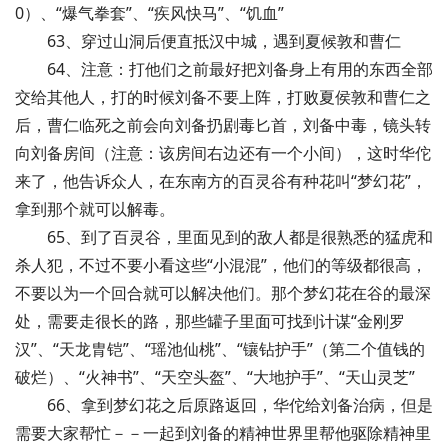
0）、“爆气拳套”、“疾风快马”、“饥血”
63、穿过山洞后便直抵汉中城，遇到夏候敦和曹仁
64、注意：打他们之前最好把刘备身上有用的东西全部
交给其他人，打的时候刘备不要上阵，打败夏侯敦和曹仁之
后，曹仁临死之前会向刘备扔剧毒匕首，刘备中毒，镜头转
向刘备房间（注意：该房间右边还有一个小间），这时华佗
来了，他告诉众人，在东南方的百灵谷有种花叫“梦幻花”，
拿到那个就可以解毒。
65、到了百灵谷，里面见到的敌人都是很熟悉的猛虎和
杀人犯，不过不要小看这些“小混混”，他们的等级都很高，
不要以为一个回合就可以解决他们。那个梦幻花在谷的最深
处，需要走很长的路，那些罐子里面可找到计谋“金刚罗
汉”、“天龙胄铠”、“瑶池仙桃”、“镶钻护手”（第二个值钱的
破烂）、“火神书”、“天空头盔”、“大地护手”、“天山灵芝”
66、拿到梦幻花之后原路返回，华佗给刘备治病，但是
需要大家帮忙－－一起到刘备的精神世界里帮他驱除精神里