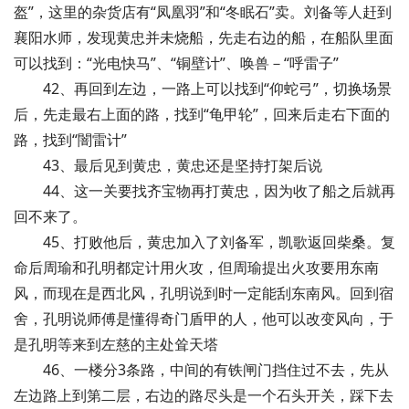
盔”，这里的杂货店有“凤凰羽”和“冬眠石”卖。刘备等人赶到
襄阳水师，发现黄忠并未烧船，先走右边的船，在船队里面
可以找到：“光电快马”、“铜壁计”、唤兽－“呼雷子”
42、再回到左边，一路上可以找到“仰蛇弓”，切换场景
后，先走最右上面的路，找到“龟甲轮”，回来后走右下面的
路，找到“闇雷计”
43、最后见到黄忠，黄忠还是坚持打架后说
44、这一关要找齐宝物再打黄忠，因为收了船之后就再
回不来了。
45、打败他后，黄忠加入了刘备军，凯歌返回柴桑。复
命后周瑜和孔明都定计用火攻，但周瑜提出火攻要用东南
风，而现在是西北风，孔明说到时一定能刮东南风。回到宿
舍，孔明说师傅是懂得奇门盾甲的人，他可以改变风向，于
是孔明等来到左慈的主处耸天塔
46、一楼分3条路，中间的有铁闸门挡住过不去，先从
左边路上到第二层，右边的路尽头是一个石头开关，踩下去