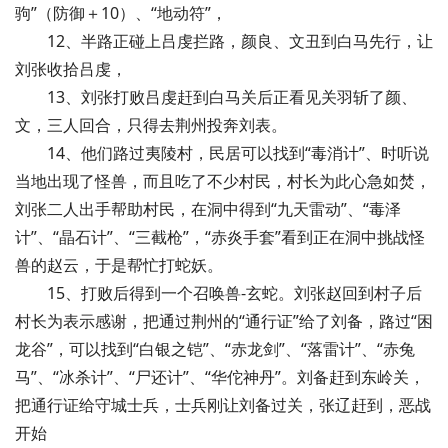
驹”（防御＋10）、“地动符”，
12、半路正碰上吕虔拦路，颜良、文丑到白马先行，让
刘张收拾吕虔，
13、刘张打败吕虔赶到白马关后正看见关羽斩了颜、
文，三人回合，只得去荆州投奔刘表。
14、他们路过夷陵村，民居可以找到“毒消计”、时听说
当地出现了怪兽，而且吃了不少村民，村长为此心急如焚，
刘张二人出手帮助村民，在洞中得到“九天雷动”、“毒泽
计”、“晶石计”、“三截枪”，“赤炎手套”看到正在洞中挑战怪
兽的赵云，于是帮忙打蛇妖。
15、打败后得到一个召唤兽-玄蛇。刘张赵回到村子后
村长为表示感谢，把通过荆州的“通行证”给了刘备，路过“困
龙谷”，可以找到“白银之铠”、“赤龙剑”、“落雷计”、“赤兔
马”、“冰杀计”、“尸还计”、“华佗神丹”。刘备赶到东岭关，
把通行证给守城士兵，士兵刚让刘备过关，张辽赶到，恶战
开始