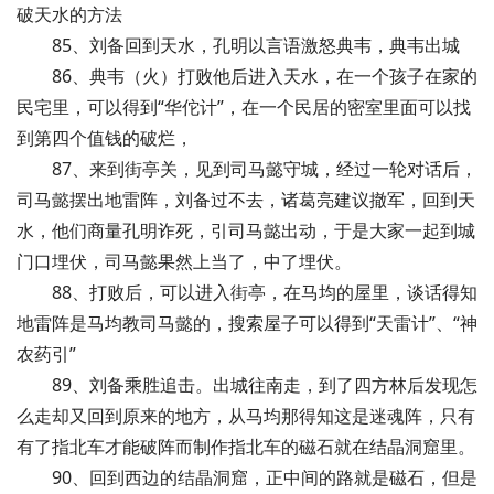
破天水的方法
85、刘备回到天水，孔明以言语激怒典韦，典韦出城
86、典韦（火）打败他后进入天水，在一个孩子在家的
民宅里，可以得到“华佗计”，在一个民居的密室里面可以找
到第四个值钱的破烂，
87、来到街亭关，见到司马懿守城，经过一轮对话后，
司马懿摆出地雷阵，刘备过不去，诸葛亮建议撤军，回到天
水，他们商量孔明诈死，引司马懿出动，于是大家一起到城
门口埋伏，司马懿果然上当了，中了埋伏。
88、打败后，可以进入街亭，在马均的屋里，谈话得知
地雷阵是马均教司马懿的，搜索屋子可以得到“天雷计”、“神
农药引”
89、刘备乘胜追击。出城往南走，到了四方林后发现怎
么走却又回到原来的地方，从马均那得知这是迷魂阵，只有
有了指北车才能破阵而制作指北车的磁石就在结晶洞窟里。
90、回到西边的结晶洞窟，正中间的路就是磁石，但是