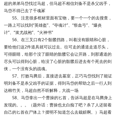
超的弟弟马岱找过马超，但马超不相信刘备不是杀父凶手，
马岱不得已去了千魂冢
55、注意很多棺材里面有宝物，要一个一个的去搜查，
一路上可以找到“英雄盔”、“夺魂计”、“祭血弓”、“爆炎
计”、“蚩尤战袍”、“火神书”
56、在三叉口有2个骷髅挡路，叫着没有眼睛和心脏，
要给他们这2件道具就可以过去。往可走的通道走道尽头，
可得眼睛，给那个没了眼睛的骷髅它会让开路，到那通道的
尽头可以得到心脏，给没了心脏的骷髅后进去有个死去的剑
侠，一个没有头的战魂。
57、打败马腾后，直接进去墓室，正巧马岱找到了能证
明刘备不是杀父凶手的证据，得到马岱的帮助之后一行人到
达棉竹关，马超自然不听解释，大战一场
58、马岱拿出一个曹操的匕首，告诉马超是在马腾身上
发现的。。。（题外话：曹操也太白痴了吧？杀了人还留着
自己的匕首在尸体上？摆明不知道怎么去栽赃啊。）马超看