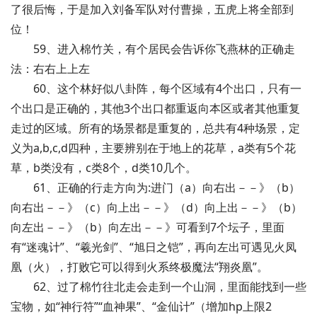
了很后悔，于是加入刘备军队对付曹操，五虎上将全部到
位！
59、进入棉竹关，有个居民会告诉你飞燕林的正确走
法：右右上上左
60、这个林好似八卦阵，每个区域有4个出口，只有一
个出口是正确的，其他3个出口都重返向本区或者其他重复
走过的区域。所有的场景都是重复的，总共有4种场景，定
义为a,b,c,d四种，主要辨别在于地上的花草，a类有5个花
草，b类没有，c类8个，d类10几个。
61、正确的行走方向为:进门（a）向右出－－》（b）
向右出－－》（c）向上出－－》（d）向上出－－》（b）
向左出－－》（b）向左出－－》可看到7个坛子，里面
有“迷魂计”、“羲光剑”、“旭日之铠”，再向左出可遇见火凤
凰（火），打败它可以得到火系终极魔法“翔炎凰”。
62、过了棉竹往北走会走到一个山洞，里面能找到一些
宝物，如“神行符”“血神果”、“金仙计”（增加hp上限2