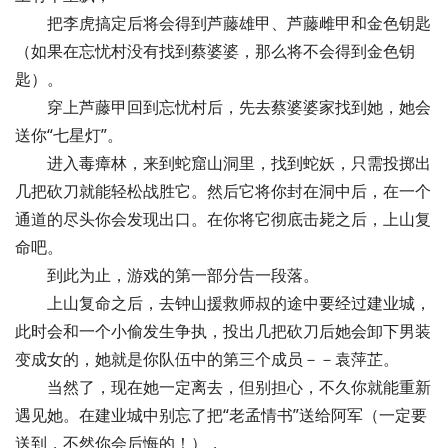
把李虎搞定后将会得到芦藤雄甲、芦藤雌甲和金色钥匙
（如果在忘忧村没有找到蔡婆婆，那么将不会得到金色钥
匙）。
穿上芦藤甲回到忘忧村后，先去蔡婆婆家找到她，她会
送你“七星灯”。
进入毒瘴林，来到蛇窟山洞里，找到蛇妖，只需投掷出
几把砍刀就能轻松战胜它。然后它将你封在洞中后，在一个
通道的尽头你会发现出口。在你将它彻底击毙之后，上山复
命吧。
到此为止，游戏的第一部分告一段落。
上山复命之后，去钟山援救师叔的途中要经过建业城，
此时会和一个小偷发生争执，投出几把砍刀后她会卸下男装
变成女的，她就是你队伍中的第三个成员－－袁萍芷。
当然了，现在她一定离去，但别担心，不久你就能重新
遇见她。在建业城中别忘了把“老孟情书”送给阿军（一定要
送到，不然你会后悔的！），