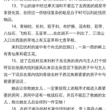
13、下山的途中经过摩天顶时不要忘了去西面的观星亭
拿督化笛。在经过一些错综复杂的歇息台子时可以到处找些
物品。
14、青铜铠、长剑、双手剑、布护腕、花布鞋、彩带、
八仙石、飞蝗石、玉蓝草……在此就不一一列出了。三清山
入口出西面的草地上有玉蓝草和七杳草根。
来到忘忧村的途中有个向北的岔路口，一东一西的树上
有青仙果和霸王花。
15、进了忘忧村后来到村子东北角的房内与主人打个招
呼后在他屋内找到披风出来后去杂货店下面的房子中与主人
说一下话后在屋内找到香袋去村子西北角蔡婆婆的房子中与
蔡婆婆说话，
她会让你救她女儿，一定要按照上述顺序才能进入蔡婆
婆的房间，房间中还有一枚战狂石。并且不能忘了救她的女
儿，救出她女儿后会得到一件宝物！
16、在村子南边的村长家中找到村长，带上慕容小梅，