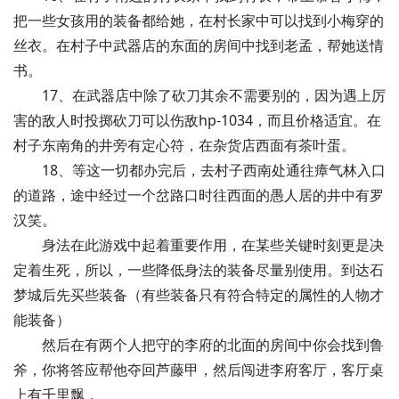
把一些女孩用的装备都给她，在村长家中可以找到小梅穿的
丝衣。在村子中武器店的东面的房间中找到老孟，帮她送情
书。
17、在武器店中除了砍刀其余不需要别的，因为遇上厉
害的敌人时投掷砍刀可以伤敌hp-1034，而且价格适宜。在
村子东南角的井旁有定心符，在杂货店西面有茶叶蛋。
18、等这一切都办完后，去村子西南处通往瘴气林入口
的道路，途中经过一个岔路口时往西面的愚人居的井中有罗
汉笑。
身法在此游戏中起着重要作用，在某些关键时刻更是决
定着生死，所以，一些降低身法的装备尽量别使用。到达石
梦城后先买些装备（有些装备只有符合特定的属性的人物才
能装备）
然后在有两个人把守的李府的北面的房间中你会找到鲁
斧，你将答应帮他夺回芦藤甲，然后闯进李府客厅，客厅桌
上有千里飘，