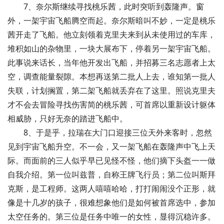
7、奈尔斯继续寻找桃乐茜，此时突听到轰隆声。窗
外，一架宇宙飞船腾空而起。奈尔斯暗叫不妙，一定是桃乐
茜开走了飞船。他立刻领着克里夫来到从未使用过的车库，
堆积如山的杂物里，一块大展布下，停着另一架宇宙飞船。
此事说来话长，当年他开发出飞船，并招募三名志愿者上太
空，调查能量裂隙。本想再送第二批人上去，谁知第一批人
失联，计划搁置，第二架飞船就丢弃在了这里。照说克里夫
才不会去冒险寻找伤害简的桃乐茜，可首席以重新设计躯体
相威胁，只好无奈的踏进飞船中。
8、于是乎，拉瑞在大门口迎接三位天外来客时，忽然
见到宇宙飞船升空。不一会，又一架飞船在轰隆声中飞上天
际。而面前的三人似乎早已见怪不怪，他们摘下头盔一一做
自我介绍。第一位叫兹普，自称王牌飞行员；第二位叫斯拜
克斯，是工程师。这两人嘻嘻哈哈，打打闹闹没个正形，就
像是十几岁的孩子，很难想象他们是如何被首席选中，参加
太空任务的。第三位是任务中唯一的女性，显得沉稳许多。