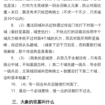
也是送），打对方主英雄第一回合召唤土元素，防止对面抗
魔＋末日，聚灵奇术只给恐怖骑士（不求一个不少，只求减
员10个以内）
8、（2）魔法回城补兵赶快通过传送门先打下对面一个
城（最好是墓园，城堡也行），不快点打的话最后你用半个
城兵力根本耗不过对面4个城的兵力，而且对面开局即是巅
峰，你还得从头建城。（城拿下后千万别丢，否则重新打城
很麻烦，那个传送阵是真看脸）
9、（3）（我拿的是城堡，兵营几乎全都没有，只有高
级云中城，不知墓园怎样。）第二个城先建一级兵，等全部
一级兵后，主英雄回城补恐怖骑士＋骷髅后打下第二个城，
这时基本稳赢了。
10、（4）等一回合补兵后随便打对面了。
11、最后一个必须要快，慢一点的话都打不过去。
三、大象的坟墓叫什么