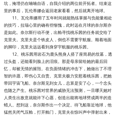
坑，掩埋仍在喃喃自语，自我介绍的两位前开拓者。结束这
里的事后，瓦伦蒂娜会返回老家看看，然后就离开地球。
11、瓦伦蒂娜用了五年时间就能熟练掌握与负能量相处
的技巧，拉瑞心里的确有些惭愧，此时远在月球的奈尔斯亦
是如此。奈尔斯行动不便，出舱寻找桃乐茜的任务就交给了
克里夫。克里夫是个铁皮人，倒也不需要宇航服。顺着地面
的脚印，克里夫远远看到身穿宇航服的桃乐茜。
12、桃乐茜用岩石为鹿头熊身人搭了座简易的坟墓，透
过头盔，还能看到脸上的泪痕。那是母亲留给她的最后回
忆，却被无情的摧毁。在负面情绪的冲击下，她做出了不理
智的许愿，即伤心又自责。克里夫极力安慰着桃乐茜，把她
带回宇宙飞船。奈尔斯见到女儿，总算是安了心，一个念头
也随之产生。桃乐茜对世界的威胁无法预测，一旦哪天她对
人类生出敌意就能许下心愿，创造出能将地球劈成两半的造
蜡人。想到这，奈尔斯作出一个决定。待飞船靠近地球，他
猛然关闭气压舱，打开舱门，克里夫在惊叫声中弹射出来，