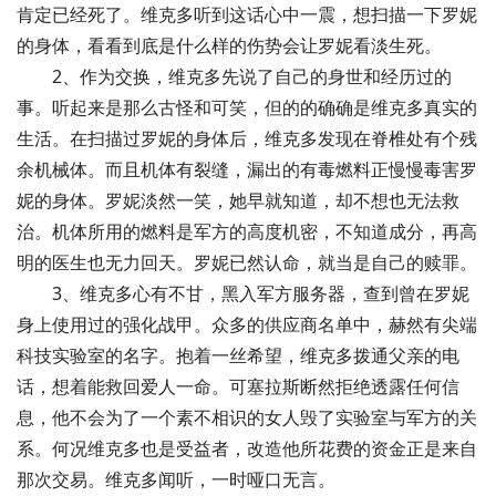
肯定已经死了。维克多听到这话心中一震，想扫描一下罗妮
的身体，看看到底是什么样的伤势会让罗妮看淡生死。
2、作为交换，维克多先说了自己的身世和经历过的
事。听起来是那么古怪和可笑，但的的确确是维克多真实的
生活。在扫描过罗妮的身体后，维克多发现在脊椎处有个残
余机械体。而且机体有裂缝，漏出的有毒燃料正慢慢毒害罗
妮的身体。罗妮淡然一笑，她早就知道，却不想也无法救
治。机体所用的燃料是军方的高度机密，不知道成分，再高
明的医生也无力回天。罗妮已然认命，就当是自己的赎罪。
3、维克多心有不甘，黑入军方服务器，查到曾在罗妮
身上使用过的强化战甲。众多的供应商名单中，赫然有尖端
科技实验室的名字。抱着一丝希望，维克多拨通父亲的电
话，想着能救回爱人一命。可塞拉斯断然拒绝透露任何信
息，他不会为了一个素不相识的女人毁了实验室与军方的关
系。何况维克多也是受益者，改造他所花费的资金正是来自
那次交易。维克多闻听，一时哑口无言。