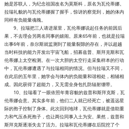
她是苏联人，为纪念祖国改名为莫斯科，原名为瓦伦蒂娜。
拉瑞礼貌的与瓦伦蒂娜握了握手，惊讶的察觉到，她的体内
同样有负能量魂魄。
9、拉瑞把三人请进屋里，瓦伦蒂娜说起任务的前因后
果，不去理会另两名同事的嬉闹。原来65年前，也就是拉瑞
出事6年前，奈尔斯就监测到了能量裂隙的存在，并以超越
当时科技的能力开发出宇宙飞船，招募兹普、斯拜克斯和瓦
伦蒂娜上太空检测。在一次大胆的太空行走采集样本的行动
中，瓦伦蒂娜遭遇了与拉瑞相同的情况。但与拉瑞又不同，
在此后的五年里，她学会与体内的负能量和谐相处，相辅相
成。因此获得了超能力，又无需全身包扎防辐射绷带。
10、拉瑞看了一眼依照年青容貌的兹普和斯拜克斯，瓦
伦蒂娜会意。其实多年前，他们二人就已经死亡，被遥远星
际的孢子控制了身体。此次回到地球，瓦伦蒂娜就是借助重
力和气压杀死孢子，也让两位同事入土为安。果然，兹普和
斯拜克斯逐渐失去了活力。拉瑞和瓦伦蒂娜在后院挖了个