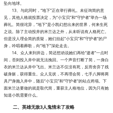
坠向地球。
13、与此同时，“地下”正在举行葬礼。未征询简的意
见，其他人格就投票决定，为“小宝贝”和“守护者”举办一场
葬礼。简很诧异，“地下”是小凯幻想出来的世界，何来生死
之说。除了主动投井的米兰达之外，从未听说有人格死亡。
但是没人理会简的质疑，她们抬起“小宝贝”和“守护者”的尸
身，吟唱着葬歌，向“地下”深处走去。
14、众人来到井边，简还想劝说她们再给“逝者”一点时
间，否则投入井中就无法挽回。一个声音打断了简，一身白
衣的米兰达从井中飞出。米兰达不仅没有死，反而舍弃了残
破身躯，获得重生。众人见状，不再理会简，七手八脚将两
具尸身抛入井中，随后“小宝贝”和“守护者”的站点坍塌。下
面米兰达要做的就是取代简，重获主人格地位，因为只有她
知道小凯需要什么。
二、英雄无敌3人鬼情未了攻略