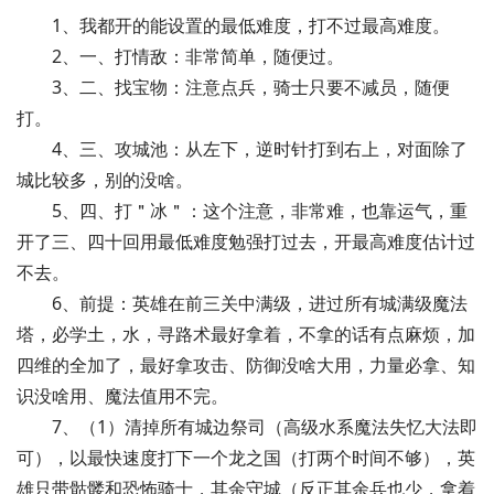
1、我都开的能设置的最低难度，打不过最高难度。
2、一、打情敌：非常简单，随便过。
3、二、找宝物：注意点兵，骑士只要不减员，随便
打。
4、三、攻城池：从左下，逆时针打到右上，对面除了
城比较多，别的没啥。
5、四、打＂冰＂：这个注意，非常难，也靠运气，重
开了三、四十回用最低难度勉强打过去，开最高难度估计过
不去。
6、前提：英雄在前三关中满级，进过所有城满级魔法
塔，必学土，水，寻路术最好拿着，不拿的话有点麻烦，加
四维的全加了，最好拿攻击、防御没啥大用，力量必拿、知
识没啥用、魔法值用不完。
7、（1）清掉所有城边祭司（高级水系魔法失忆大法即
可），以最快速度打下一个龙之国（打两个时间不够），英
雄只带骷髅和恐怖骑士，其余守城（反正其余兵也少，拿着