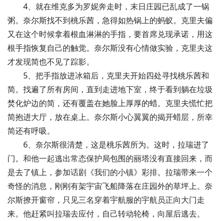
4、就在维克多为罗妮奔走时，末日庄园已乱成了一锅
粥。奈尔斯找不到桃乐茜，急得如热锅上的蚂蚁。克里夫偏
又在这个时候拿着根血淋淋的手指，要首席兑现承诺，用这
根手指恢复自己的触觉。奈尔斯没有心情做实验，克里夫这
才发现简也不见了踪影。
5、把手指放进冰箱后，克里夫开始四处寻找桃乐茜和
简。找遍了所有房间，直到走进地下室，终于看到躺在垃圾
焚化炉边的简，还有覆盖在她脸上厚厚的蜡。克里夫慌忙把
简抱进大厅，放在桌上。奈尔斯小心翼翼的揭开蜡层，所幸
简还有呼吸。
6、奈尔斯很清楚，这是桃乐茜所为。这时，拉瑞进了
门。和他一起逃出常态保护局包围的丽塔没有直接回来，而
是去了镇上，参加话剧《我们的小镇》彩排。拉瑞带来一个
奇怪的消息，刚刚有架宇宙飞船降落在庄园外的草坪上。奈
尔斯撩开窗帘，只见三名穿着宇航服的宇航员正向大门走
来。他赶紧叫拉瑞去应付，自己转动轮椅，向屋后逃去。