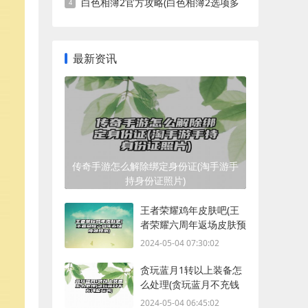
白色相簿2官方攻略(白色相簿2选项多
吗)
最新资讯
传奇手游怎么解除绑定身份证(淘手游手
持身份证照片)
王者荣耀鸡年皮肤吧(王
者荣耀六周年返场皮肤预
测)
2024-05-04 07:30:02
贪玩蓝月1转以上装备怎
么处理(贪玩蓝月不充钱
能玩吗)
2024-05-04 06:45:02