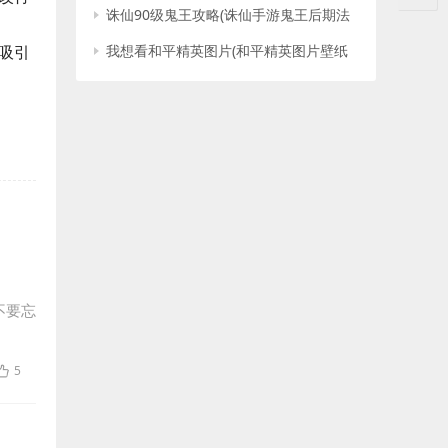
诛仙90级鬼王攻略(诛仙手游鬼王后期法
宝)
吸引
我想看和平精英图片(和平精英图片壁纸
炫酷)
不要忘
5