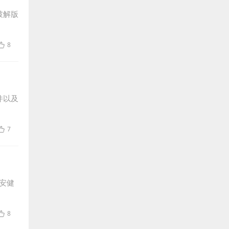
破解版
8
件以及
7
安健
8