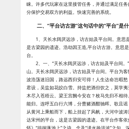
睐。许多代玩家在这里接管任务，并通过满足任务
分保护交易双方的利益。快速完善的系统。
二、“平台访古游”这句话中的“平台”是
1、天长水阔厌远涉，访古始及平台间。意思
是古梁园的遗迹。浩劫因王造,平台访古游。意思
台。
2、一、“天长水阔厌远涉，访古始及平台间
山。天长水阔厌远涉，访古始及平台间。平台为客
波浩荡迷旧国，路远西归安可得！人生达命岂暇愁
君设，吴盐如花皎白雪。持盐把酒但饮之，莫学夷
木尽入苍梧云。梁王宫阙今安在？枚马先归不相待
能归。连呼五白行六博，分曹赌酒酣驰晖。歌且谣
从黄河上乘船而下，船上挂起了风帆，大河中波涛
达宋州的平台，这是古梁园的遗迹。在平台作客依
怀》“徘徊蓬池上”之诗，念及“泽水扬洪波”之句