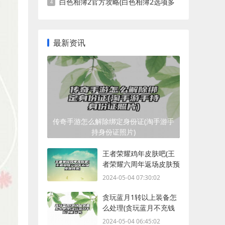
白色相簿2官方攻略(白色相簿2选项多
吗)
最新资讯
传奇手游怎么解除绑定身份证(淘手游手
持身份证照片)
王者荣耀鸡年皮肤吧(王
者荣耀六周年返场皮肤预
测)
2024-05-04 07:30:02
贪玩蓝月1转以上装备怎
么处理(贪玩蓝月不充钱
能玩吗)
2024-05-04 06:45:02