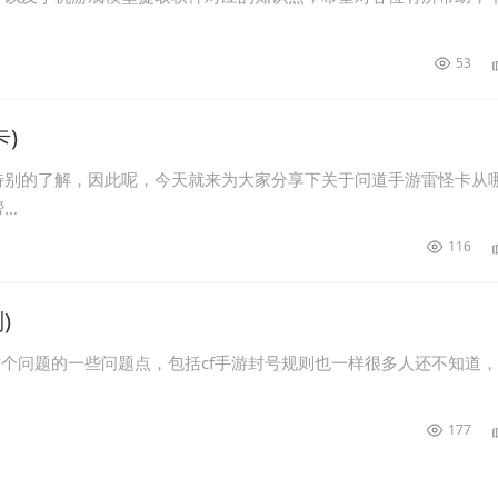
53
)
特别的了解，因此呢，今天就来为大家分享下关于问道手游雷怪卡从
帮…
116
)
这个问题的一些问题点，包括cf手游封号规则也一样很多人还不知道
177