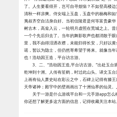
了。人生要看得开，岂可自寻烦恼？不如登高楼边
清秋一样凉爽。侍女端上玉盘，玉盘中的杨梅和如
夷叔齐空自洁身自好。当初信陵君是何等富贵豪华
树古木，高耸入云，一轮明月虚照在荒城之上。昔
一个个先后归去了。当年的舞影歌声也都消散于眼
里，我不由得泪洒衣襟，未能归得长安，只好以黄
谣，暂以为隐士，但仍然寄希望于将来。就像当年
也！浩劫因王造，平台访古游。
3、二、“浩劫因王造,平台访古游。”出处玉
乾坤到十洲。人传有笙鹤，时过此山头。译文玉台
上画有仙人萧史站在彩云之中，石碑上记得有滕王
天帝诸神；殿宇中的壁画画出了十洲仙界的仙灵。
关于一游是什么游戏平台和一元手游app怎么
你还想了解更多这方面的信息，记得收藏关注本站