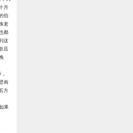
十月
的伯
株老
也都
到这
歌且
晚
帝，
壁画
五方
如果