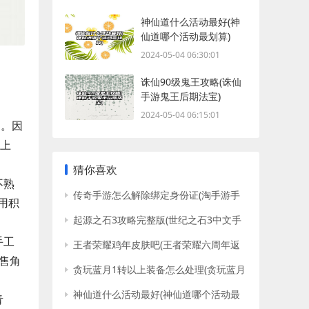
神仙道什么活动最好(神
仙道哪个活动最划算)
2024-05-04 06:30:01
诛仙90级鬼王攻略(诛仙
手游鬼王后期法宝)
2024-05-04 06:15:01
易。因
千上
猜你喜欢
不熟
传奇手游怎么解除绑定身份证(淘手游手
用积
持身份证照片)
起源之石3攻略完整版(世纪之石3中文手
机版下载)
手工
王者荣耀鸡年皮肤吧(王者荣耀六周年返
场皮肤预测)
售角
贪玩蓝月1转以上装备怎么处理(贪玩蓝月
不充钱能玩吗)
神仙道什么活动最好(神仙道哪个活动最
青
划算)