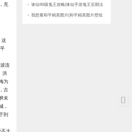
，充
诛仙90级鬼王攻略(诛仙手游鬼王后期法
宝)
我想看和平精英图片(和平精英图片壁纸
炫酷)
，这
的平
进波连
。洪
梅为
，古
醉未
城，
于到
经不大