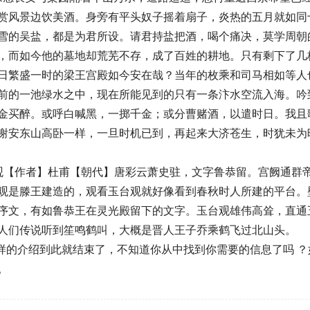
赏风景边饮美酒。身旁有平头奴子摇着扇子，炎热的五月就如同
雪的吴盐，都是为君所设。请君持盐把酒，喝个痛决，莫学周朝
，而如今他的墓地却荒芜不存，成了百姓的耕地。只有剩下了几
日繁盛一时的梁王宫殿如今安在哉？当年的枚乘和司马相如等人
前的一池绿水之中，现在所能见到的只有一条汴水空流入海。吟
金买醉。或呼白喊黑，一掷千金；或分曹赌酒，以遣时日。我且
谢安东山高卧一样，一旦时机已到，再起来大济苍生，时犹未为
台观【作者】杜甫【朝代】唐彩云萧史驻，文字鲁恭留。宫阙通群
观是滕王建造的，观看玉台观就好像看到春秋时人所建的平台。
序文，有如鲁恭王在灵光殿留下的文字。玉台观雄伟高耸，直通
人们传说听到笙鸣鹤叫，大概是晋人王子乔乘鹤飞过北山头。
样的介绍到此就结束了，不知道你从中找到你需要的信息了吗 ？
。