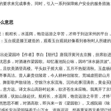
的要求来完成事务。同时，引入一系列保障账户安全的服务措施
什么意思
是：航程长，水遥阔，饱尝远游之辛苦，才终于到达宋州的平台
是：玉台观是滕王建造的，观看玉台观就好像看到春秋时人所建
。”出处梁园吟【作者】李白【朝代】唐我浮黄河去京阙，挂席欲
忧思多，对酒遂作梁园歌。却忆蓬池阮公咏，因吟“渌水扬洪波”
，且饮美酒登高楼。平头奴子摇大扇，五月不热疑清秋。玉盘杨
齐事高洁。昔人豪贵信陵君，今人耕种信陵坟。荒城虚照碧山月
。舞影歌声散绿池，空馀汴水东流海。沉吟此事泪满衣，黄金买
，意方远。译文东山高卧时起来，欲济苍生未应晚。我离开了京
汹涌，状如山脉起伏。航程长，水遥阔，饱尝远游之辛苦，才终
然愁思不断，对酒高歌，即兴来一首《梁园歌》。又感阮籍《咏
。深感长安与梁园隔着千山万水，道路迢迢，想再重返西京希望已