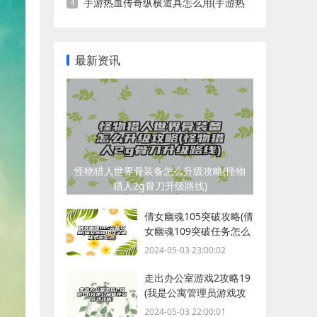
手游热血传奇纵横道具怎么用(手游热
血传奇纵横道)
最新资讯
怪物猎人世界骨装备怎么升级攻略(怪物
猎人2g骨刀升级路线)
倩女幽魂105突破攻略(倩
女幽魂109突破任务怎么
过)
2024-05-03 23:00:02
走出办公室游戏2攻略19
(我是公寓管理员游戏攻
略)
2024-05-03 22:00:01