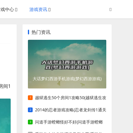
游戏中心
游戏资讯
热门资讯
大话梦幻西游手机游戏(梦幻西游游戏)
房间1
越狱逃生50个房间1攻略50(越狱逃生攻
略)
2014的忍者游戏攻略(忍者龙剑传1通关
攻略)
问道手游螳螂怪好不好(问道手游螳螂
怪值得培养吗)