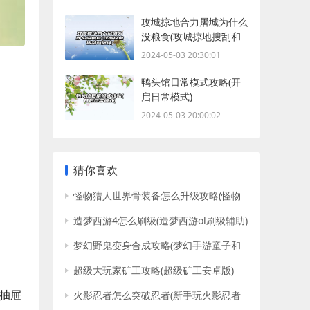
攻城掠地合力屠城为什么
没粮食(攻城掠地搜刮和
屠城)
2024-05-03 20:30:01
鸭头馆日常模式攻略(开
启日常模式)
2024-05-03 20:00:02
猜你喜欢
怪物猎人世界骨装备怎么升级攻略(怪物
猎人2g骨刀升级路线)
造梦西游4怎么刷级(造梦西游ol刷级辅助)
梦幻野鬼变身合成攻略(梦幻手游童子和
野鬼)
超级大玩家矿工攻略(超级矿工安卓版)
，抽屉
火影忍者怎么突破忍者(新手玩火影忍者
怎么快速得到忍者)