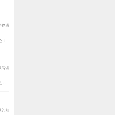
怪物猎
4
以阅读
8
版的知