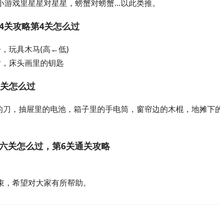
s.小游戏里星星对星星，螃蟹对螃蟹…以此类推。
4关攻略第4关怎么过
，玩具木马(高←低)
片，床头画里的钥匙
6关怎么过
里的刀，抽屉里的电池，箱子里的手电筒，窗帘边的木棍，地摊下
第六关怎么过，第6关通关攻略
结束，希望对大家有所帮助。